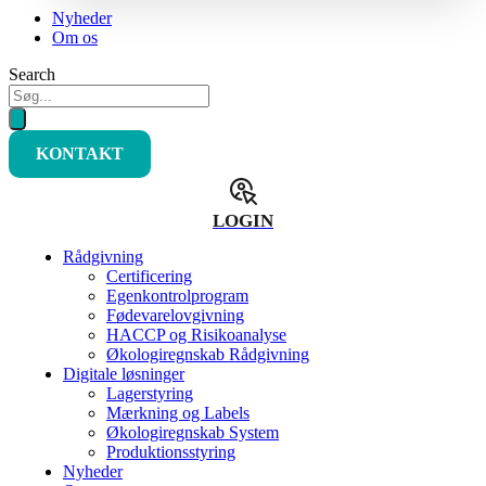
Nyheder
Om os
Search
KONTAKT
LOGIN
Rådgivning
Certificering
Egenkontrolprogram
Fødevarelovgivning
HACCP og Risikoanalyse
Økologiregnskab Rådgivning
Digitale løsninger
Lagerstyring
Mærkning og Labels
Økologiregnskab System
Produktionsstyring
Nyheder